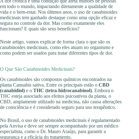
A dor crônica é uma condição que afeta milhões de pessoas
em todo o mundo, impactando diretamente a qualidade de
vida e o bem-estar. Nos últimos anos, o uso de canabinoides
medicinais tem ganhado destaque como uma opção eficaz e
segura no controle da dor. Mas como exatamente eles
funcionam? E quais são seus benefícios?
Neste artigo, vamos explicar de forma clara o que são os
canabinoides medicinais, como eles atuam no organismo e
como podem ser usados para tratar diferentes tipos de dor.
O Que São Canabinoides Medicinais?
Os canabinoides são compostos químicos encontrados na
planta Cannabis sativa. Entre os principais estão o
CBD
(canabidiol)
e o
THC (tetra-hidrocanabinol)
. Embora o
THC esteja associado aos efeitos psicoativos da planta, o
CBD, amplamente utilizado na medicina, não causa alterações
de consciência e é considerado seguro para uso terapêutico.
No Brasil, o uso de canabinoides medicinais é regulamentado
pela Anvisa e deve ser sempre acompanhado por um médico
especialista, como o Dr. Mauro Araújo, para garantir a
segurança e a eficácia do tratamento.