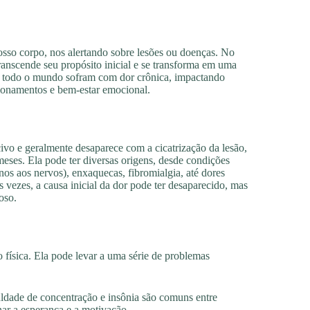
osso corpo, nos alertando sobre lesões ou doenças. No
transcende seu propósito inicial e se transforma em uma
em todo o mundo sofram com dor crônica, impactando
cionamentos e bem-estar emocional.
ivo e geralmente desaparece com a cicatrização da lesão,
meses. Ela pode ter diversas origens, desde condições
nos aos nervos), enxaquecas, fibromialgia, até dores
vezes, a causa inicial da dor pode ter desaparecido, mas
oso.
física. Ela pode levar a uma série de problemas
culdade de concentração e insônia são comuns entre
ar a esperança e a motivação.