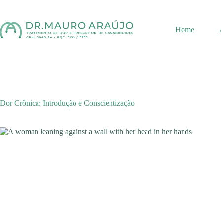
Pular
para
o
Home
conteúdo
Dor Crônica: Introdução e Conscientização