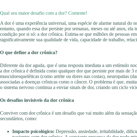
Qual seu maior desafio com a dor? Comente!
A dor é uma experiência universal, uma espécie de alarme natural do n
entanto, quando essa dor persiste por semanas, meses ou até anos, ela 
condição por si só: a dor crônica. Estima-se que milhões de pessoas 
significativamente sua qualidade de vida, capacidade de trabalho, rela
O que define a dor crônica?
Diferente da dor aguda, que é uma resposta imediata a um estímulo noc
a dor crônica é definida como qualquer dor que persiste por mais de 3 
musculoesqueléticas (como artrite ou dores nas costas), neuropatias (da
associadas a doenças crônicas como o câncer. O problema é que, muitas 
o sistema nervoso continua a enviar sinais de dor, criando um ciclo vici
Os desafios invisíveis da dor crônica
Conviver com dor crônica é um desafio que vai muito além da sensação 
secundários, como:
Impacto psicológico:
Depressão, ansiedade, irritabilidade, difi
pacientes com dor crônica. A constante presença da dor pode min