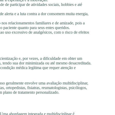
e de participar de atividades sociais, hobbies e até
e alerta e a luta contra a dor consomem muita energia,
 nos relacionamentos familiares e de amizade, pois a
o paciente quanto para seus entes queridos.
ao uso excessivo de analgésicos, com o risco de efeitos
cientização e, por vezes, a dificuldade em obter um
s, tendo sua dor minimizada ou até mesmo desacreditada.
condição médica legítima que requer atenção e
Isso geralmente envolve uma avaliação multidisciplinar,
s, ortopedistas, fisiatras, reumatologistas, psicólogos,
um plano de tratamento personalizado.
 Uma abordagem integrada e multidisciplinar é