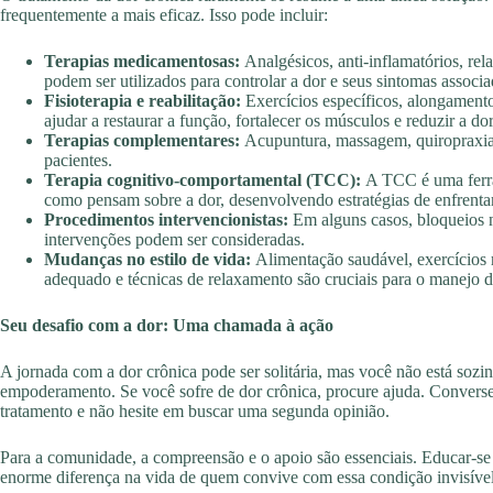
frequentemente a mais eficaz. Isso pode incluir:
Terapias medicamentosas:
Analgésicos, anti-inflamatórios, rel
podem ser utilizados para controlar a dor e seus sintomas associa
Fisioterapia e reabilitação:
Exercícios específicos, alongamentos
ajudar a restaurar a função, fortalecer os músculos e reduzir a dor
Terapias complementares:
Acupuntura, massagem, quiropraxia 
pacientes.
Terapia cognitivo-comportamental (TCC):
A TCC é uma ferra
como pensam sobre a dor, desenvolvendo estratégias de enfrent
Procedimentos intervencionistas:
Em alguns casos, bloqueios n
intervenções podem ser consideradas.
Mudanças no estilo de vida:
Alimentação saudável, exercícios 
adequado e técnicas de relaxamento são cruciais para o manejo d
Seu desafio com a dor: Uma chamada à ação
A jornada com a dor crônica pode ser solitária, mas você não está sozi
empoderamento. Se você sofre de dor crônica, procure ajuda. Converse
tratamento e não hesite em buscar uma segunda opinião.
Para a comunidade, a compreensão e o apoio são essenciais. Educar-se 
enorme diferença na vida de quem convive com essa condição invisível