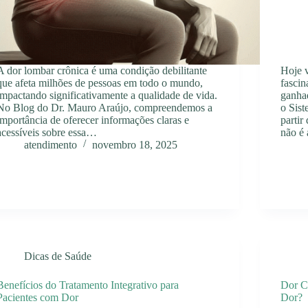
A dor lombar crônica é uma condição debilitante
Hoje 
que afeta milhões de pessoas em todo o mundo,
fascin
impactando significativamente a qualidade de vida.
ganhad
No Blog do Dr. Mauro Araújo, compreendemos a
o Sis
importância de oferecer informações claras e
partir
acessíveis sobre essa…
não é
atendimento
novembro 18, 2025
Dicas de Saúde
Benefícios do Tratamento Integrativo para
Dor C
Pacientes com Dor
Dor?